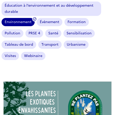
l
Éducation à l’environnement et au développement
e
durable
s
Environnement
Évènement
Formation
(
f
Pollution
PRSE 4
Santé
Sensibilisation
i
l
Tableau de bord
Transport
Urbanisme
t
r
Visites
Webinaire
e
s
é
l
e
c
t
i
o