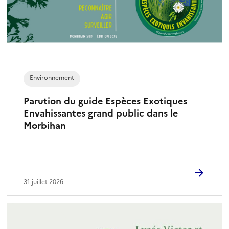
n
n
é
)
Environnement
Parution du guide Espèces Exotiques
Envahissantes grand public dans le
Morbihan
31 juillet 2026