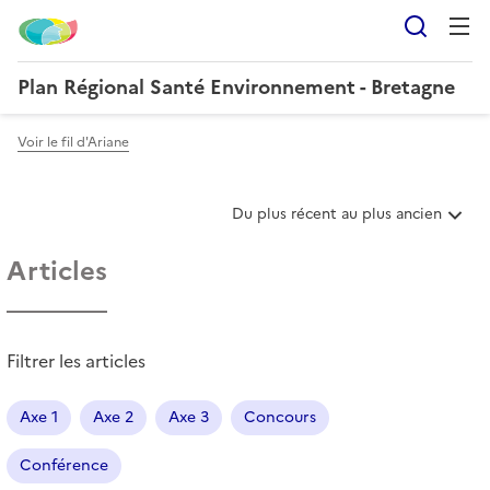
Reche
Plan Régional Santé Environnement - Bretagne
Voir le fil d'Ariane
T
Du plus récent au plus ancien
r
i
Articles
e
r
l
e
Filtrer les articles
s
a
r
Axe 1
Axe 2
Axe 3
Concours
t
i
Conférence
c