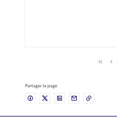
Premi
Partager la page
Partager sur Facebook
Partager sur X
Partager sur LinkedIn
Partager par email
Copier le l