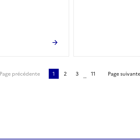
ère page
Page précédente
1
2
3
11
Page suivant
…
ien de la page dans le presse-papier