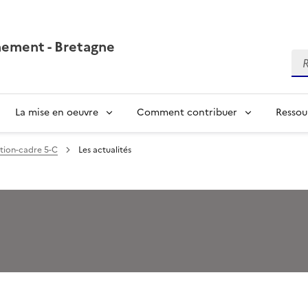
nement - Bretagne
Re
La mise en oeuvre
Comment contribuer
Ressou
tion-cadre 5-C
Les actualités