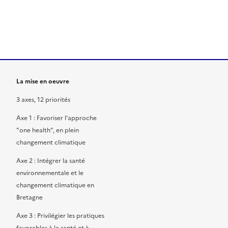
ien de la page dans le presse-papier
La mise en oeuvre
3 axes, 12 priorités
Axe 1 : Favoriser l’approche
"one health", en plein
changement climatique
Axe 2 : Intégrer la santé
environnementale et le
changement climatique en
Bretagne
Axe 3 : Privilégier les pratiques