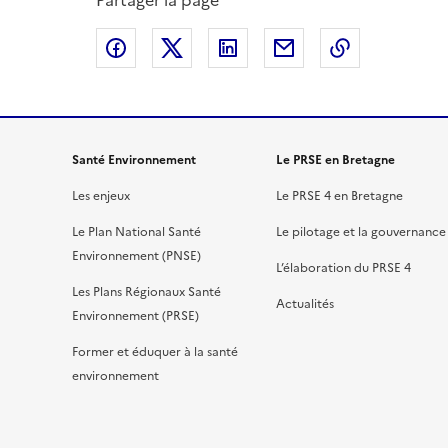
Partager la page
Partager sur Facebook
Partager sur X
Partager sur LinkedIn
Partager par email
Copier le l
Santé Environnement
Le PRSE en Bretagne
Les enjeux
Le PRSE 4 en Bretagne
Le Plan National Santé
Le pilotage et la gouvernance
Environnement (PNSE)
L’élaboration du PRSE 4
Les Plans Régionaux Santé
Actualités
Environnement (PRSE)
Former et éduquer à la santé
environnement