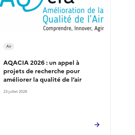
a
r
t
i
c
l
e
s
Air
AQACIA 2026 : un appel à
projets de recherche pour
améliorer la qualité de l’air
23 juillet 2026