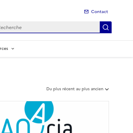
Contact
cherche
Recherch
rces
T
Du plus récent au plus ancien
r
i
e
r
l
e
s