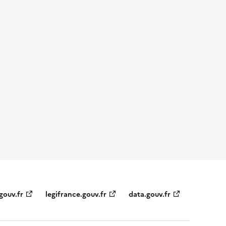
gouv.fr
legifrance.gouv.fr
data.gouv.fr