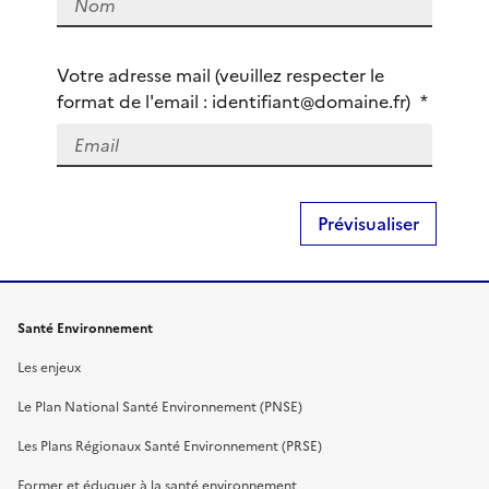
e
s
Votre adresse mail (veuillez respecter le
-
format de l'email : identifiant@domaine.fr)
*
v
o
u
s
?
Santé Environnement
Les enjeux
Le Plan National Santé Environnement (PNSE)
Les Plans Régionaux Santé Environnement (PRSE)
Former et éduquer à la santé environnement